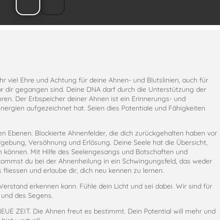
s
 viel Ehre und Achtung für deine Ahnen- und Blutslinien, auch für
or dir gegangen sind. Deine DNA darf durch die Unterstützung der
ren. Der Erbspeicher deiner Ahnen ist ein Erinnerungs- und
nergien aufgezeichnet hat. Seien dies Potentiale und Fähigkeiten
len Ebenen. Blockierte Ahnenfelder, die dich zurückgehalten haben vor
rgebung, Versöhnung und Erlösung. Deine Seele hat die Übersicht,
ln können. Mit Hilfe des Seelengesangs und Botschaften und
kommst du bei der Ahnenheilung in ein Schwingungsfeld, das weder
es fliessen und erlaube dir, dich neu kennen zu lernen.
in Verstand erkennen kann. Fühle dein Licht und sei dabei. Wir sind für
 und des Segens.
NEUE ZEIT. Die Ahnen freut es bestimmt. Dein Potential will mehr und